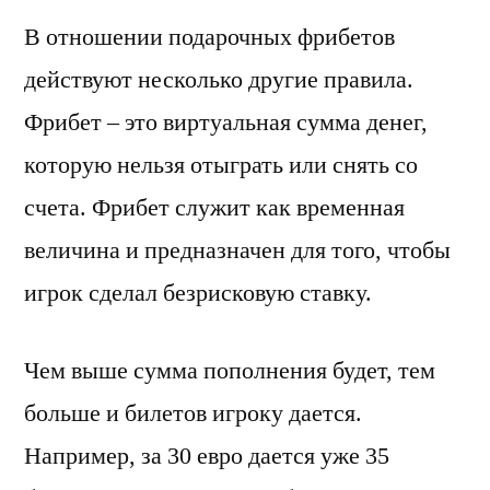
В отношении подарочных фрибетов
действуют несколько другие правила.
Фрибет – это виртуальная сумма денег,
которую нельзя отыграть или снять со
счета. Фрибет служит как временная
величина и предназначен для того, чтобы
игрок сделал безрисковую ставку.
Чем выше сумма пополнения будет, тем
больше и билетов игроку дается.
Например, за 30 евро дается уже 35