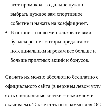
этот промокод, то дальше нужно
выбрать нужное вам спортивное
событие и нажать на коэффициент.
В погоне за новыми пользователями,
букмекерские конторы предлагают
потенциальным игрокам все больше и
больше приятных акций и бонусов.
Скачать их можно абсолютно бесплатно с
официального сайта (в верхнем левом углу
есть специальные значки – нажимаем и
скачиваем). Также есть программы для ОС