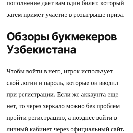
пополнение дает вам один билет, который
затем примет участие в розыгрыше приза.
Обзоры букмекеров
Узбекистана
Чтобы войти в него, игрок использует
свой логин и пароль, которые он вводил
при регистрации. Если же аккаунта еще
нет, то через зеркало можно без проблем
пройти регистрацию, а позднее войти в
личный кабинет через официальный сайт.