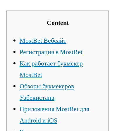
Content
MostBet Вебсайт
Регистрация в MostBet
Как работает букмекер
MostBet
Обзоры букмекеров
Узбекистана
Приложения MostBet для
Android и iOS