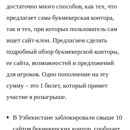
достаточно много способов, как тех, что
предлагает сама букмекерская контора,
так и тех, при которых пользователь сам
ищет сайт-клон. Предлагаем сделать
подробный обзор букмекерской конторы,
ее сайта, возможностей и предложений
для игроков. Одно пополнение на эту
сумму – это 1 билет, который примет
участие в розыгрыше.
В Узбекистане заблокировали свыше 10
сайтов букмекерских контор, сообщает