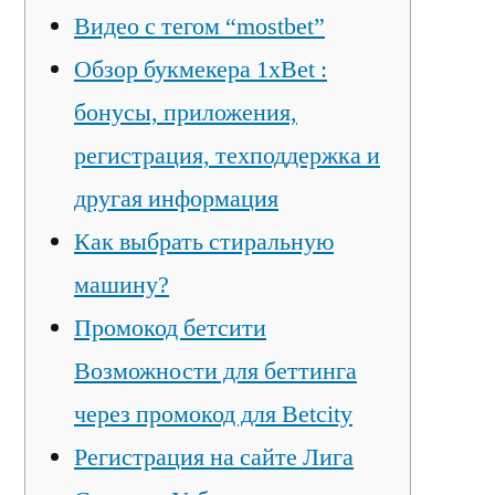
Видео с тегом “mostbet”
Обзор букмекера 1xBet :
бонусы, приложения,
регистрация, техподдержка и
другая информация
Как выбрать стиральную
машину?
Промокод бетсити
Возможности для беттинга
через промокод для Betcity
Регистрация на сайте Лига