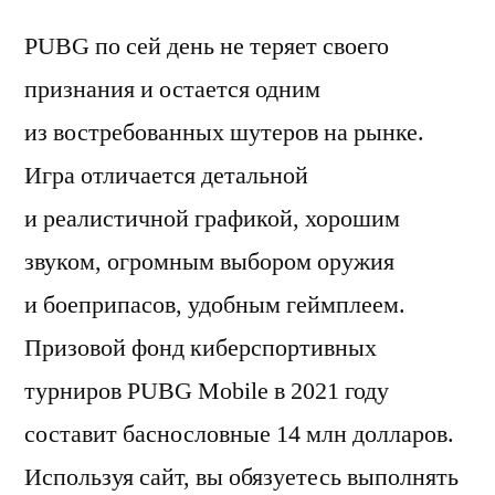
PUBG по сей день не теряет своего
признания и остается одним
из востребованных шутеров на рынке.
Игра отличается детальной
и реалистичной графикой, хорошим
звуком, огромным выбором оружия
и боеприпасов, удобным геймплеем.
Призовой фонд киберспортивных
турниров PUBG Mobile в 2021 году
составит баснословные 14 млн долларов.
Используя сайт, вы обязуетесь выполнять