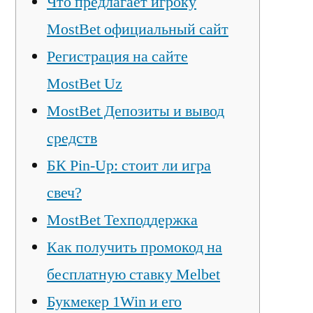
Что предлагает игроку
MostBet официальный сайт
Регистрация на сайте
MostBet Uz
MostBet Депозиты и вывод
средств
БК Pin-Up: стоит ли игра
свеч?
MostBet Техподдержка
Как получить промокод на
бесплатную ставку Melbet
Букмекер 1Win и его