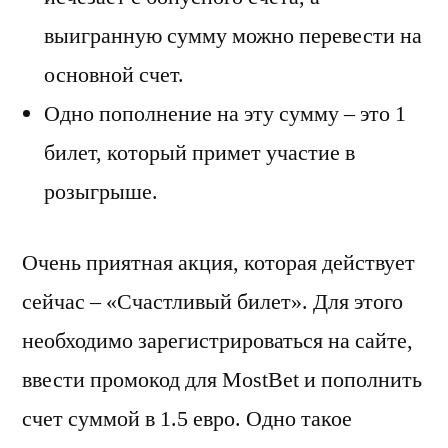
выигранную сумму можно перевести на
основной счет.
Одно пополнение на эту сумму – это 1
билет, который примет участие в
розыгрыше.
Очень приятная акция, которая действует
сейчас – «Счастливый билет». Для этого
необходимо зарегистрироваться на сайте,
ввести промокод для MostBet и пополнить
счет суммой в 1.5 евро. Одно такое