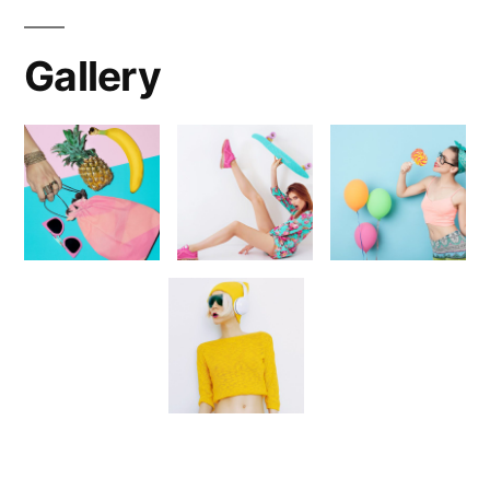
Gallery