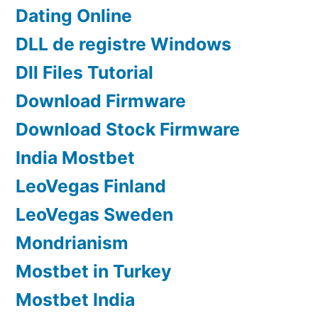
Dating Online
DLL de registre Windows
Dll Files Tutorial
Download Firmware
Download Stock Firmware
India Mostbet
LeoVegas Finland
LeoVegas Sweden
Mondrianism
Mostbet in Turkey
Mostbet India