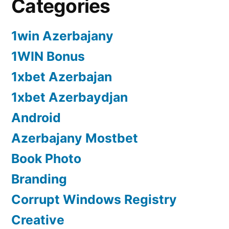
Categories
1win Azerbajany
1WIN Bonus
1xbet Azerbajan
1xbet Azerbaydjan
Android
Azerbajany Mostbet
Book Photo
Branding
Corrupt Windows Registry
Creative