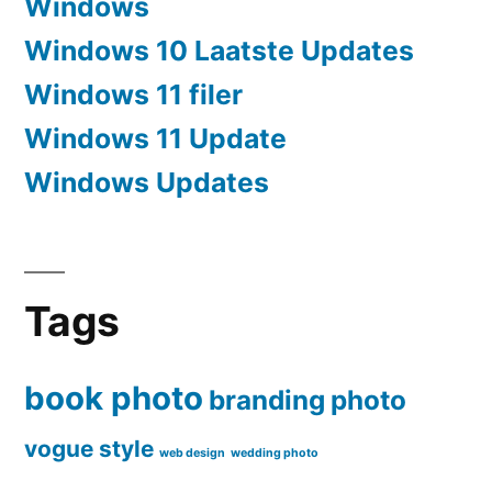
Windows
Windows 10 Laatste Updates
Windows 11 filer
Windows 11 Update
Windows Updates
Tags
book photo
branding
photo
vogue style
web design
wedding photo