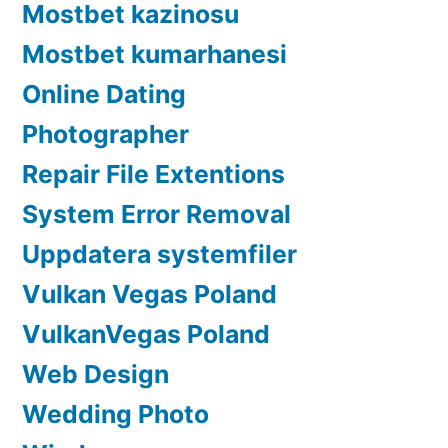
Mostbet kazinosu
Mostbet kumarhanesi
Online Dating
Photographer
Repair File Extentions
System Error Removal
Uppdatera systemfiler
Vulkan Vegas Poland
VulkanVegas Poland
Web Design
Wedding Photo