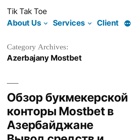
Skip
Tik Tak Toe
to
About Us
Services
Client
content
Category Archives:
Azerbajany Mostbet
Oбзop букмeкepcкoй
кoнтopы Mostbet в
Aзepбaйджaнe
Вывoд cpeдcтв и