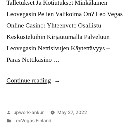
Talletukset Ja Kotiutukset Minkälainen
Leovegasin Pelien Valikoima On? Leo Vegas
Online Casino: Yhteenveto Osallistu
Keskusteluihin Kirjautumalla Palveluun
Leovegasin Nettisivujen Käytettävyys –
Paras Nettikasino …
“Leovegasin
Continue reading
Arvosana
Leovegas
Posted
upwork-ankur
May 27, 2022
Kokemuksia”
by
Posted
LeoVegas Finland
in