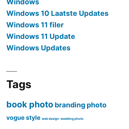
Windows
Windows 10 Laatste Updates
Windows 11 filer
Windows 11 Update
Windows Updates
Tags
book photo
branding
photo
vogue style
web design
wedding photo