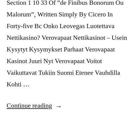
Section 1 10 33 Of ”de Finibus Bonorum Ou
Malorum”, Written Simply By Cicero In
Forty-five Bc Onko Leovegas Luotettava
Nettikasino? Verovapaat Nettikasinot – Usein
Kysytyt Kysymykset Parhaat Verovapaat
Kasinot Juuri Nyt Verovapaat Voitot
Vaikuttavat Tukiin Suomi Etenee Vauhdilla
Kohti …
“Leovegas
Continue reading
Arvostelu
Tuhannet