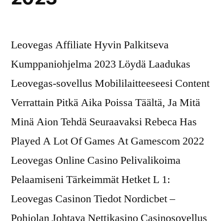
Leovegas Affiliate Hyvin Palkitseva
Kumppaniohjelma 2023 Löydä Laadukas
Leovegas-sovellus Mobililaitteeseesi Content
Verrattain Pitkä Aika Poissa Täältä, Ja Mitä
Minä Aion Tehdä Seuraavaksi Rebeca Has
Played A Lot Of Games At Gamescom 2022
Leovegas Online Casino Pelivalikoima
Pelaamiseni Tärkeimmät Hetket L 1:
Leovegas Casinon Tiedot Nordicbet –
Pohjolan Johtava Nettikasino Casinosovellus