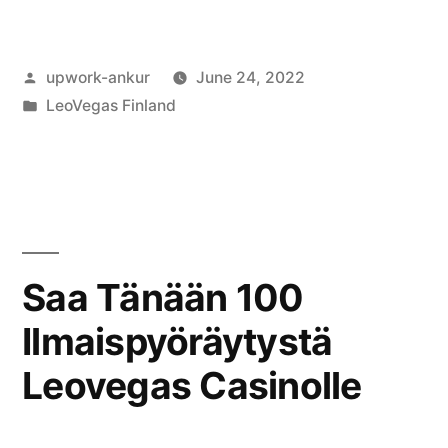
Ab
Leo
Posted
upwork-ankur
June 24, 2022
Osake”
by
Posted
LeoVegas Finland
in
Saa Tänään 100
Ilmaispyöräytystä
Leovegas Casinolle