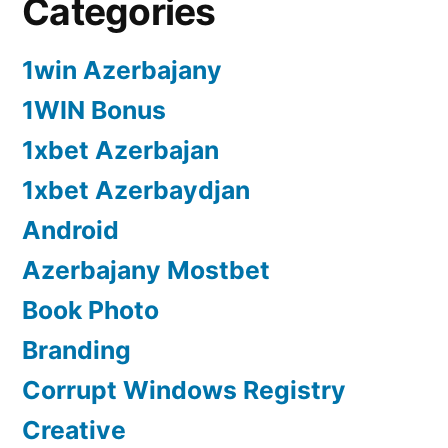
Categories
1win Azerbajany
1WIN Bonus
1xbet Azerbajan
1xbet Azerbaydjan
Android
Azerbajany Mostbet
Book Photo
Branding
Corrupt Windows Registry
Creative