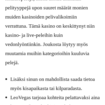
pelityyppejä upon suuret määrät monien
muiden kasinoiden pelivalikoimiin
verrattuna. Tämä kasino on keskittynyt niin
kasino- ja live-peleihin kuin
vedonlyöntiinkin. Joukosta löytyy myös
muutamia muihin kategorioihin kuuluvia
pelejä.
Lisäksi sinun on mahdollista saada tietoa
myös kisapaikasta tai kilparadasta.
LeoVegas tarjoaa kohteita pelattavaksi aina