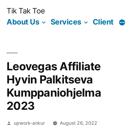
Skip
Tik Tak Toe
to
About Us
Services
Client
content
Leovegas Affiliate
Hyvin Palkitseva
Kumppaniohjelma
2023
Posted
upwork-ankur
August 26, 2022
by