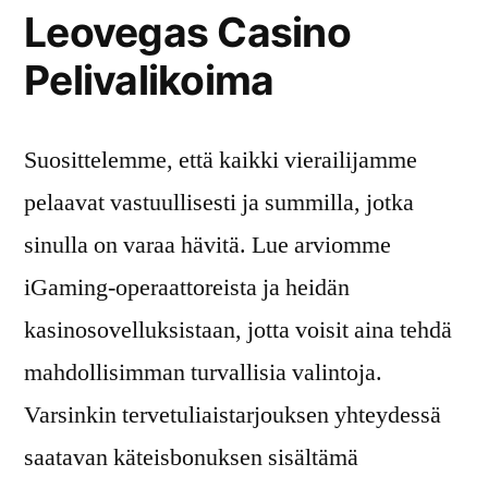
Leovegas Casino
Pelivalikoima
Suosittelemme, että kaikki vierailijamme
pelaavat vastuullisesti ja summilla, jotka
sinulla on varaa hävitä. Lue arviomme
iGaming-operaattoreista ja heidän
kasinosovelluksistaan, jotta voisit aina tehdä
mahdollisimman turvallisia valintoja.
Varsinkin tervetuliaistarjouksen yhteydessä
saatavan käteisbonuksen sisältämä