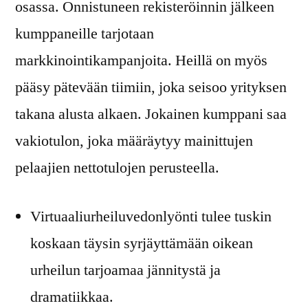
osassa. Onnistuneen rekisteröinnin jälkeen
kumppaneille tarjotaan
markkinointikampanjoita. Heillä on myös
pääsy pätevään tiimiin, joka seisoo yrityksen
takana alusta alkaen. Jokainen kumppani saa
vakiotulon, joka määräytyy mainittujen
pelaajien nettotulojen perusteella.
Virtuaaliurheiluvedonlyönti tulee tuskin
koskaan täysin syrjäyttämään oikean
urheilun tarjoamaa jännitystä ja
dramatiikkaa.