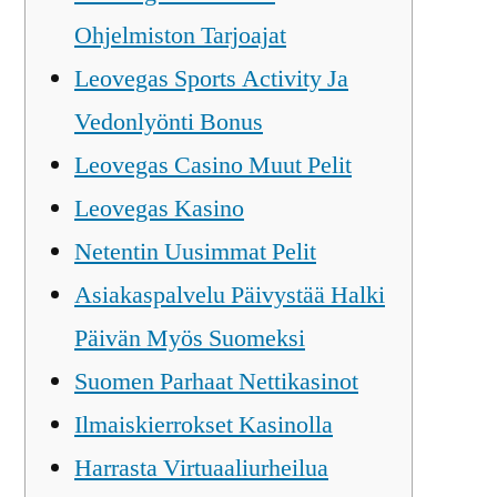
Ohjelmiston Tarjoajat
Leovegas Sports Activity Ja
Vedonlyönti Bonus
Leovegas Casino Muut Pelit
Leovegas Kasino
Netentin Uusimmat Pelit
Asiakaspalvelu Päivystää Halki
Päivän Myös Suomeksi
Suomen Parhaat Nettikasinot
Ilmaiskierrokset Kasinolla
Harrasta Virtuaaliurheilua