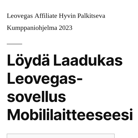
Leovegas Affiliate Hyvin Palkitseva
Kumppaniohjelma 2023
Löydä Laadukas
Leovegas-
sovellus
Mobililaitteeseesi