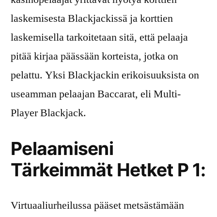
laskemisesta Blackjackissä ja korttien
laskemisella tarkoitetaan sitä, että pelaaja
pitää kirjaa päässään korteista, jotka on
pelattu. Yksi Blackjackin erikoisuuksista on
useamman pelaajan Baccarat, eli Multi-
Player Blackjack.
Pelaamiseni
Tärkeimmät Hetket P 1:
Virtuaaliurheilussa pääset metsästämään