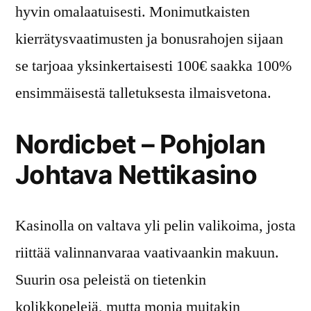
hyvin omalaatuisesti. Monimutkaisten
kierrätysvaatimusten ja bonusrahojen sijaan
se tarjoaa yksinkertaisesti 100€ saakka 100%
ensimmäisestä talletuksesta ilmaisvetona.
Nordicbet – Pohjolan
Johtava Nettikasino
Kasinolla on valtava yli pelin valikoima, josta
riittää valinnanvaraa vaativaankin makuun.
Suurin osa peleistä on tietenkin
kolikkopelejä, mutta monia muitakin