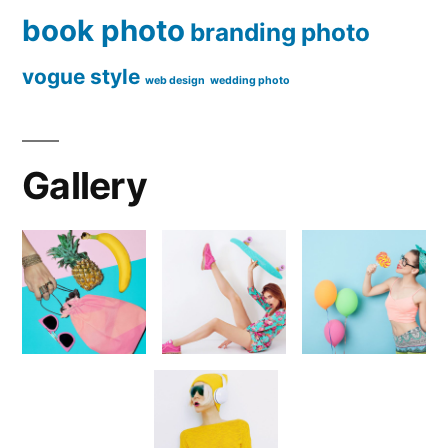
book photo
branding
photo
vogue style
web design
wedding photo
Gallery