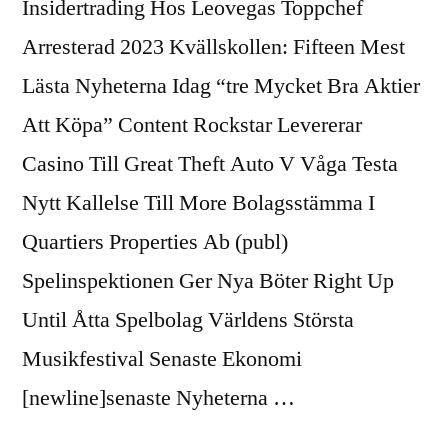
Insidertrading Hos Leovegas Toppchef
Arresterad 2023 Kvällskollen: Fifteen Mest
Lästa Nyheterna Idag “tre Mycket Bra Aktier
Att Köpa” Content Rockstar Levererar
Casino Till Great Theft Auto V Våga Testa
Nytt Kallelse Till More Bolagsstämma I
Quartiers Properties Ab (publ)
Spelinspektionen Ger Nya Böter Right Up
Until Åtta Spelbolag Världens Största
Musikfestival Senaste Ekonomi
[newline]senaste Nyheterna …