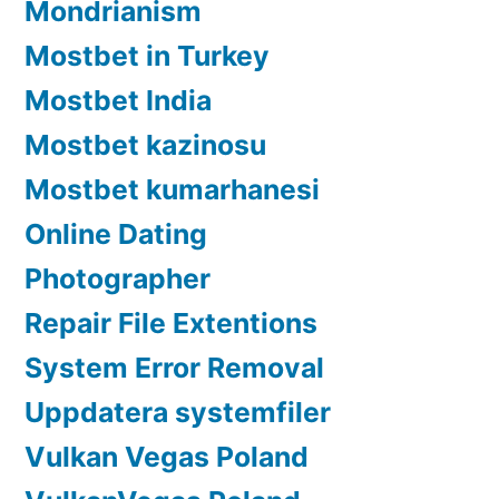
Mondrianism
Mostbet in Turkey
Mostbet India
Mostbet kazinosu
Mostbet kumarhanesi
Online Dating
Photographer
Repair File Extentions
System Error Removal
Uppdatera systemfiler
Vulkan Vegas Poland