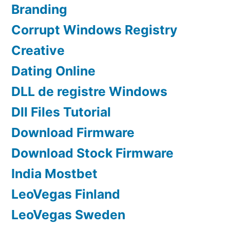
Branding
Corrupt Windows Registry
Creative
Dating Online
DLL de registre Windows
Dll Files Tutorial
Download Firmware
Download Stock Firmware
India Mostbet
LeoVegas Finland
LeoVegas Sweden