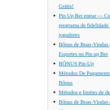
Grátis!
Pin Up Bet entrar — C
programa de fidelidade
jogadores
Bônus de Boas-Vindas 
Esportes no Pin up Bet
BÔNUS Pin-Up
Métodos De Pagamento
Bônus
Métodos e limites de d
Bônus dе Bоаs-Vindаs 