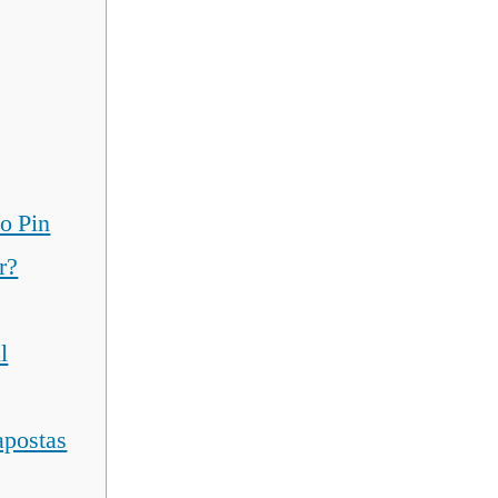
vo Pin
r?
l
apostas