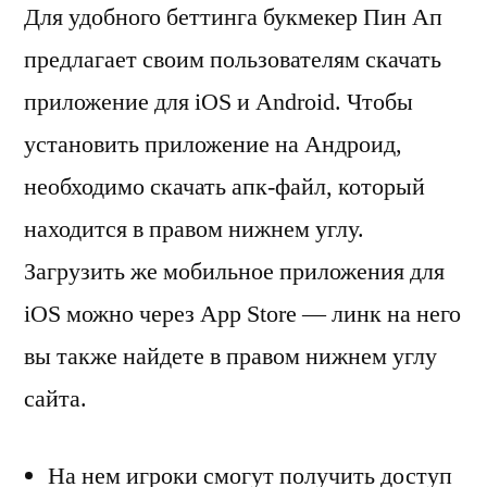
Для удобного беттинга букмекер Пин Ап
предлагает своим пользователям скачать
приложение для iOS и Android. Чтобы
установить приложение на Андроид,
необходимо скачать апк-файл, который
находится в правом нижнем углу.
Загрузить же мобильное приложения для
iOS можно через App Store — линк на него
вы также найдете в правом нижнем углу
сайта.
На нем игроки смогут получить доступ