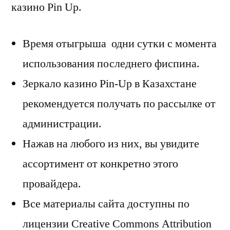
казино Pin Up.
Время отыгрыша одни сутки с момента
использования последнего фиспина.
Зеркало казино Pin-Up в Казахстане
рекомендуется получать по рассылке от
администрации.
Нажав на любого из них, вы увидите
ассортимент от конкретно этого
провайдера.
Все материалы сайта доступны по
лицензии Creative Commons Attribution