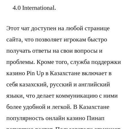
4.0 International.
Этот чат доступен на любой странице
сайта, что позволяет игрокам быстро
получать ответы на свои вопросы и
проблемы. Кроме того, служба поддержки
казино Pin Up в Казахстане включает в
себя казахский, русский и английский
языки, что делает коммуникацию с ними
более удобной и легкой. В Казахстане
популярность онлайн казино Пинап