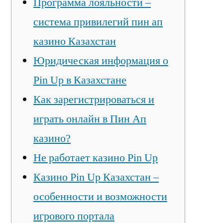
Программа лояльности –
система привилегий пин ап
казино Казахстан
Юридическая информация о
Pin Up в Казахстане
Как зарегистрироваться и
играть онлайн в Пин Ап
казино?
Не работает казино Pin Up
Казино Pin Up Казахстан –
особенности и возможности
игрового портала