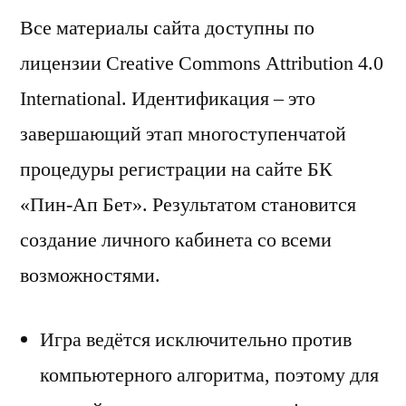
Все материалы сайта доступны по
лицензии Creative Commons Attribution 4.0
International. Идентификация – это
завершающий этап многоступенчатой
процедуры регистрации на сайте БК
«Пин-Ап Бет». Результатом становится
создание личного кабинета со всеми
возможностями.
Игра ведётся исключительно против
компьютерного алгоритма, поэтому для