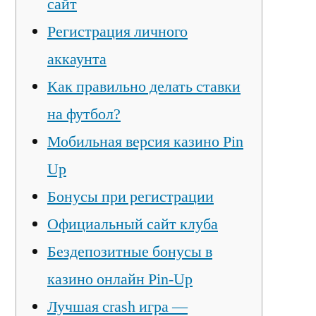
сайт
Регистрация личного
аккаунта
Как правильно делать ставки
на футбол?
Мобильная версия казино Pin
Up
Бонусы при регистрации
Официальный сайт клуба
Бездепозитные бонусы в
казино онлайн Pin-Up
Лучшая crash игра —