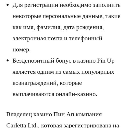
Для регистрации необходимо заполнить
некоторые персональные данные, такие
как имя, фамилия, дата рождения,
электронная почта и телефонный
номер.
Бездепозитный бонус в казино Pin Up
является одним из самых популярных
вознаграждений, которые
выплачиваются онлайн-казино.
Владелец казино Пин Ап компания
Carletta Ltd., которая зарегистрирована на