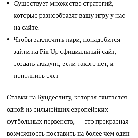
Существует множество стратегий,
которые разнообразят вашу игру у нас
на сайте.
Чтобы заключить пари, понадобится
зайти на Pin Up официальный сайт,
создать аккаунт, если такого нет, и
пополнить счет.
Ставки на Бундеслигу, которая считается
одной из сильнейших европейских
футбольных первенств, — это прекрасная
возможность поставить на более чем один