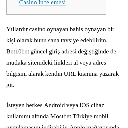
Casino İncelemesi
Yıllardır casino oynayan bahis oynayan bir
kişi olarak bunu sana tavsiye edebilirim.
Bet10bet güncel giriş adresi değiştiğinde de
mutlaka sitemdeki linkleri al veya adres
bilgisini alarak kendin URL kısmına yazarak
git.
İsteyen herkes Android veya iOS cihaz
kullanımı altında Mostbet Türkiye mobil
uygulamasını indirebilir. Apple mağazasında