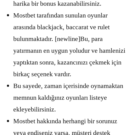
harika bir bonus kazanabilirsiniz.
Mostbet tarafından sunulan oyunlar
arasında blackjack, baccarat ve rulet
bulunmaktadır. [newline]Bu, para
yatırmanın en uygun yoludur ve hamlenizi
yaptıktan sonra, kazancınızı çekmek için
birkaç seçenek vardır.
Bu sayede, zaman içerisinde oynamaktan
memnun kaldığınız oyunları listeye
ekleyebilirsiniz.
Mostbet hakkında herhangi bir sorunuz
veya endişeniz varsa, müşteri destek