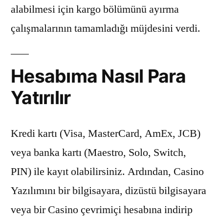
alabilmesi için kargo bölümünü ayırma
çalışmalarının tamamladığı müjdesini verdi.
Hesabıma Nasıl Para
Yatırılır
Kredi kartı (Visa, MasterCard, AmEx, JCB)
veya banka kartı (Maestro, Solo, Switch,
PIN) ile kayıt olabilirsiniz. Ardından, Casino
Yazılımını bir bilgisayara, dizüstü bilgisayara
veya bir Casino çevrimiçi hesabına indirip