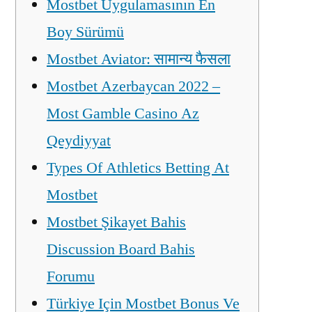
Mostbet Uygulamasının En
Boy Sürümü
Mostbet Aviator: सामान्य फैसला
Mostbet Azerbaycan 2022 –
Most Gamble Casino Az
Qeydiyyat
Types Of Athletics Betting At
Mostbet
Mostbet Şikayet Bahis
Discussion Board Bahis
Forumu
Türkiye Için Mostbet Bonus Ve