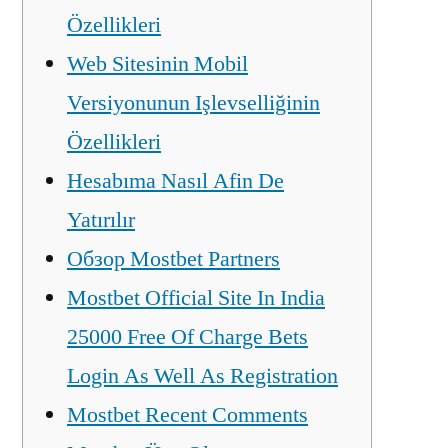
Özellikleri
Web Sitesinin Mobil
Versiyonunun Işlevselliğinin
Özellikleri
Hesabıma Nasıl Afin De
Yatırılır
Обзор Mostbet Partners
Mostbet Official Site In India
25000 Free Of Charge Bets
Login As Well As Registration
Mostbet Recent Comments