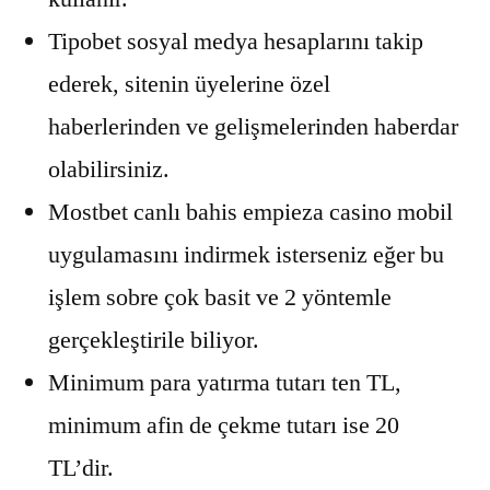
Tipobet sosyal medya hesaplarını takip
ederek, sitenin üyelerine özel
haberlerinden ve gelişmelerinden haberdar
olabilirsiniz.
Mostbet canlı bahis empieza casino mobil
uygulamasını indirmek isterseniz eğer bu
işlem sobre çok basit ve 2 yöntemle
gerçekleştirile biliyor.
Minimum para yatırma tutarı ten TL,
minimum afin de çekme tutarı ise 20
TL’dir.