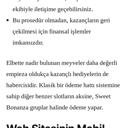
ekibiyle iletişime geçebilirsiniz.
Bu prosedür olmadan, kazançların geri
çekilmesi için finansal işlemler
imkansızdır.
Elbette nadir bulunan meyveler daha değerli
empieza oldukça kazançlı hediyelerin de
habercisidir. Klasik bir ödeme hattı sistemine
sahip diğer benzer slotların aksine, Sweet
Bonanza gruplar halinde ödeme yapar.