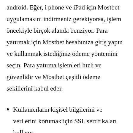
android. Eğer, i phone ve iPad için Mostbet
uygulamasını indirmeniz gerekiyorsa, işlem
öncekiyle birçok alanda benziyor. Para
yatırmak için Mostbet hesabınıza giriş yapın
ve kullanmak istediğiniz ödeme yöntemini
seçin. Para yatırma işlemleri hızlı ve
güvenlidir ve Mostbet çeşitli ödeme
şekillerini kabul eder.
Kullanıcıların kişisel bilgilerini ve
verilerini korumak için SSL sertifikaları
kullanır.