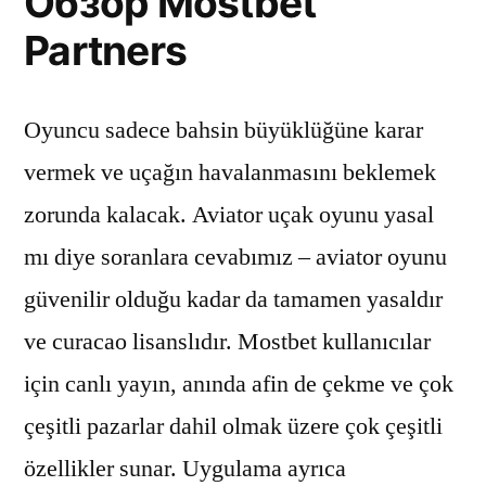
Обзор Mostbet
Partners
Oyuncu sadece bahsin büyüklüğüne karar
vermek ve uçağın havalanmasını beklemek
zorunda kalacak. Aviator uçak oyunu yasal
mı diye soranlara cevabımız – aviator oyunu
güvenilir olduğu kadar da tamamen yasaldır
ve curacao lisanslıdır. Mostbet kullanıcılar
için canlı yayın, anında afin de çekme ve çok
çeşitli pazarlar dahil olmak üzere çok çeşitli
özellikler sunar. Uygulama ayrıca