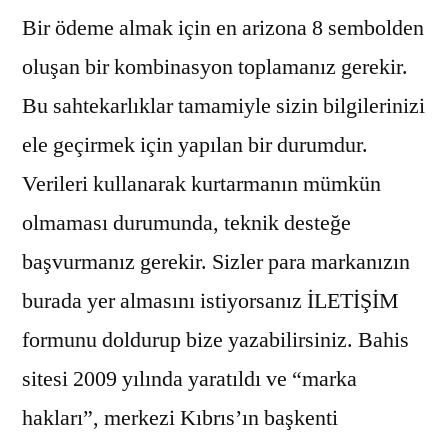
Bir ödeme almak için en arizona 8 sembolden
oluşan bir kombinasyon toplamanız gerekir.
Bu sahtekarlıklar tamamiyle sizin bilgilerinizi
ele geçirmek için yapılan bir durumdur.
Verileri kullanarak kurtarmanın mümkün
olmaması durumunda, teknik desteğe
başvurmanız gerekir. Sizler para markanızın
burada yer almasını istiyorsanız İLETİŞİM
formunu doldurup bize yazabilirsiniz. Bahis
sitesi 2009 yılında yaratıldı ve “marka
hakları”, merkezi Kıbrıs’ın başkenti