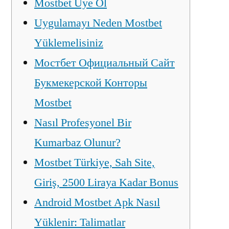
Mostbet Üye Ol
Uygulamayı Neden Mostbet
Yüklemelisiniz
Мостбет Официальный Сайт
Букмекерской Конторы
Mostbet
Nasıl Profesyonel Bir
Kumarbaz Olunur?
Mostbet Türkiye, Sah Site,
Giriş, 2500 Liraya Kadar Bonus
Android Mostbet Apk Nasıl
Yüklenir: Talimatlar