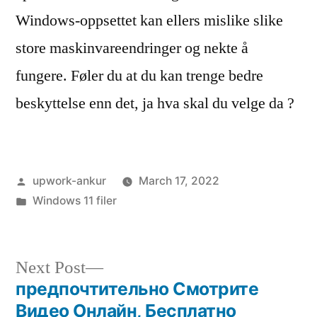
Windows-oppsettet kan ellers mislike slike
store maskinvareendringer og nekte å
fungere. Føler du at du kan trenge bedre
beskyttelse enn det, ja hva skal du velge da ?
Posted
upwork-ankur
March 17, 2022
by
Posted
Windows 11 filer
in
Next
Next Post
post:
предпочтительно Смотрите
Post
Видео Онлайн, Бесплатно