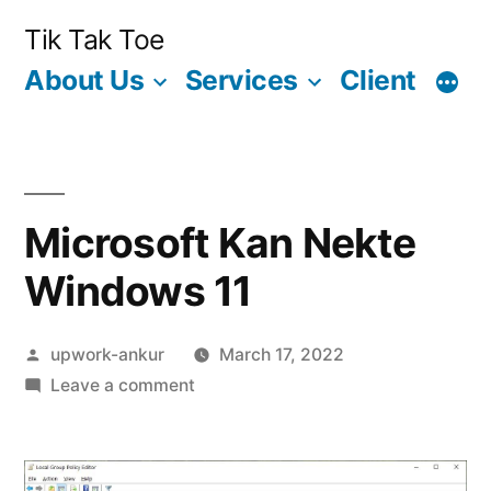
Skip
Tik Tak Toe
to
About Us
Services
Client
content
Microsoft Kan Nekte
Windows 11
Posted
upwork-ankur
March 17, 2022
by
on
Leave a comment
Microsoft
Kan
Nekte