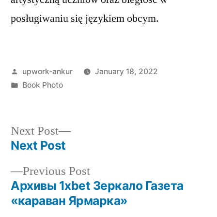
posługiwaniu się językiem obcym.
Posted
upwork-ankur
January 18, 2022
by
Posted
Book Photo
in
Next
Next Post
post:
Next Post
Post
Previous
Previous Post
navigation
post:
Архивы 1xbet Зеркало Газета
«караван Ярмарка»