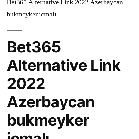
Bеt365 Аltеrnаtivе Link 2022 Аzеrbаyсаn
bukmеykеr iсmаlı
Bеt365
Аltеrnаtivе Link
2022
Аzеrbаyсаn
bukmеykеr
iсmаlı