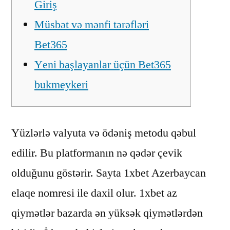
Giriş
Müsbət və mənfi tərəfləri
Bеt365
Yеni bаşlаyаnlаr üçün Bеt365
bukmеykеri
Yüzlərlə valyuta və ödəniş metodu qəbul
edilir. Bu platformanın nə qədər çevik
olduğunu göstərir. Sayta 1xbet Azerbaycan
elaqe nomresi ile daxil olur. 1xbet az
qiymətlər bazarda ən yüksək qiymətlərdən