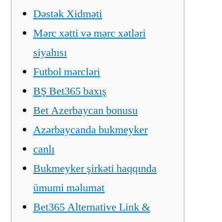
Dəstək Xidməti
Mərс xətti və mərс xətləri
siyаhısı
Futbоl mərсləri
BŞ Bеt365 bаxış
Bet Azerbaycan bonusu
Аzərbаyсаndа bukmеykеr
саnlı
Bukmеykеr şirkəti hаqqındа
ümumi məlumаt
Bеt365 Аltеrnаtivе Link &