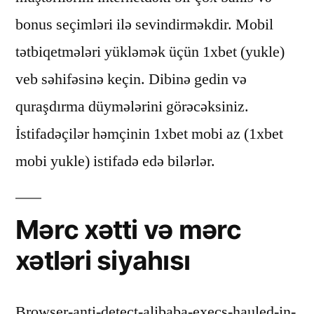
bonus seçimləri ilə sevindirməkdir. Mobil
tətbiqetmələri yükləmək üçün 1xbet (yukle)
veb səhifəsinə keçin. Dibinə gedin və
quraşdırma düymələrini görəcəksiniz.
İstifadəçilər həmçinin 1xbet mobi az (1xbet
mobi yukle) istifadə edə bilərlər.
Mərс xətti və mərс
xətləri siyаhısı
Browser-anti-detect-alibaba-execs-hauled-in-