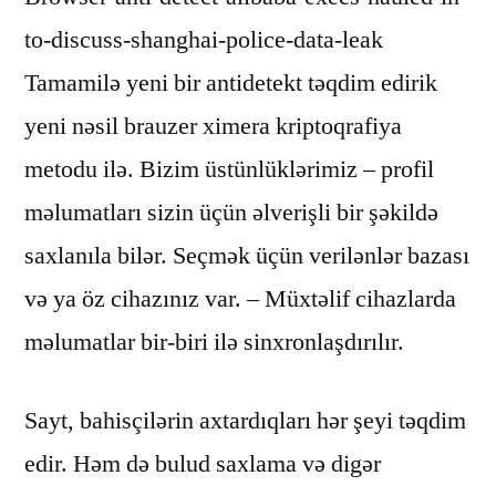
to-discuss-shanghai-police-data-leak
Tamamilə yeni bir antidetekt təqdim edirik
yeni nəsil brauzer ximera kriptoqrafiya
metodu ilə. Bizim üstünlüklərimiz – profil
məlumatları sizin üçün əlverişli bir şəkildə
saxlanıla bilər. Seçmək üçün verilənlər bazası
və ya öz cihazınız var. – Müxtəlif cihazlarda
məlumatlar bir-biri ilə sinxronlaşdırılır.
Sayt, bahisçilərin axtardıqları hər şeyi təqdim
edir. Həm də bulud saxlama və digər