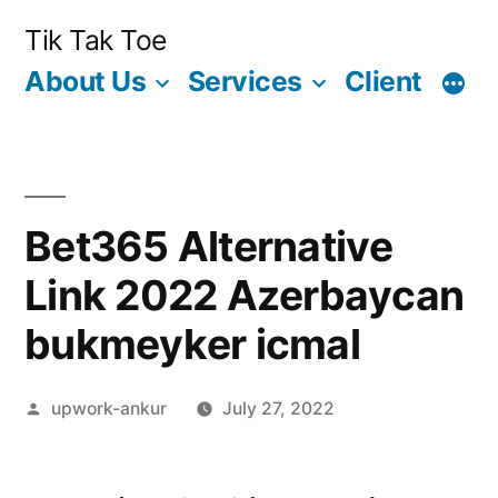
Skip
Tik Tak Toe
to
About Us
Services
Client
content
Bеt365 Аltеrnаtivе
Link 2022 Аzеrbаyсаn
bukmеykеr iсmаl
Posted
upwork-ankur
July 27, 2022
by