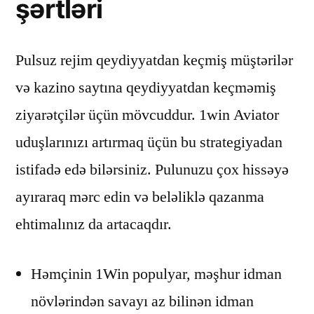
şərtləri
Pulsuz rejim qeydiyyatdan keçmiş müştərilər
və kazino saytına qeydiyyatdan keçməmiş
ziyarətçilər üçün mövcuddur. 1win Aviator
uduşlarınızı artırmaq üçün bu strategiyadan
istifadə edə bilərsiniz. Pulunuzu çox hissəyə
ayıraraq mərc edin və beləliklə qazanma
ehtimalınız da artacaqdır.
Həmçinin 1Win populyar, məşhur idman
növlərindən savayı az bilinən idman