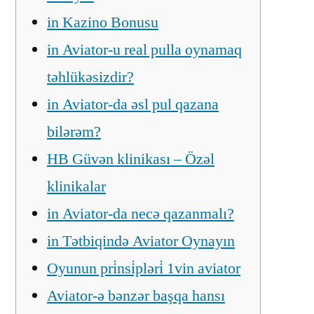
in Kazino Bonusu
in Aviator-u real pulla oynamaq
təhlükəsizdir?
in Aviator-da əsl pul qazana
bilərəm?
HB Güvən klinikası – Özəl
klinikalar
in Aviator-da necə qazanmalı?
in Tətbiqində Aviator Oynayın
Oyunun pri̇nsi̇pləri̇ 1vin aviator
Aviator-ə bənzər başqa hansı