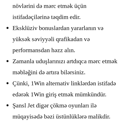
növlərini də mərc etmək üçün
istifadəçilərinə təqdim edir.
Eksklüziv bonuslardan yararlanın və
yüksək səviyyəli qrafikadan və
performansdan həzz alın.
Zamanla uduşlarınızı artdıqca mərc etmək
məbləğini də artıra bilərsiniz.
Çünki, 1Win alternativ linklərdən istifadə
edərək 1Win giriş etmək mümkündür.
Şansl Jet digər çökmə oyunları ilə
müqayisədə bəzi üstünlüklərə malikdir.