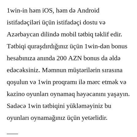
1win-in həm iOS, həm də Android
istifadəçiləri üçün istifadəçi dostu və
Azərbaycan dilində mobil tətbiq təklif edir.
Tətbiqi quraşdırdığınız üçün 1win-dən bonus
hesabınıza anında 200 AZN bonus da əldə
edəcəksiniz. Məmnun müştərilərin sırasına
qoşulun və 1win proqramı ilə mərc etmək və
kazino oyunları oynamaq həyəcanını yaşayın.
Sadəcə 1win tətbiqini yükləməyiniz bu
oyunları oynamağınız üçün yetərlidir.