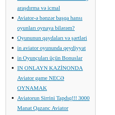
araşdırma və icmal
Aviator-ə bənzər başqa hansı
oyunları oynaya bilərəm?
Oyununun qaydaları və şərtləri
in aviator oyununda qeydiyyat
in Oyunçuları üçün Bonuslar
IN ONLAYN KAZİNONDA
Aviator game NECƏ
OYNAMAK
Aviatorun Sirrini Tapdıq!!! 3000
Manat Qazanc Aviator