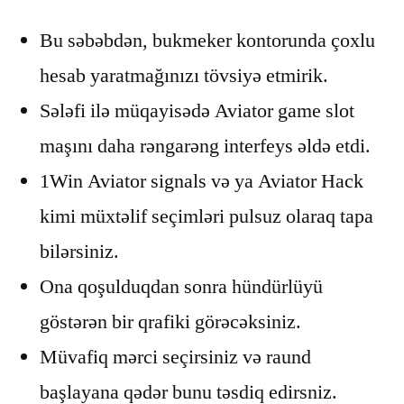
Bu səbəbdən, bukmeker kontorunda çoxlu
hesab yaratmağınızı tövsiyə etmirik.
Sələfi ilə müqayisədə Aviator game slot
maşını daha rəngarəng interfeys əldə etdi.
1Win Aviator signals və ya Aviator Hack
kimi müxtəlif seçimləri pulsuz olaraq tapa
bilərsiniz.
Ona qoşulduqdan sonra hündürlüyü
göstərən bir qrafiki görəcəksiniz.
Müvafiq mərci seçirsiniz və raund
başlayana qədər bunu təsdiq edirsniz.