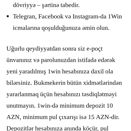
dövriyyə – şərtinə tabedir.
Telegran, Facebook və Instagram-da 1Win
icmalarına qoşulduğunuza əmin olun.
Uğurlu qeydiyyatdan sonra siz e-poçt
ünvanınız və parolunuzdan istifadə edərək
yeni yaradılmış 1win hesabınıza daxil ola
bilərsiniz. Bukmekerin bütün xidmətlərindən
yararlanmaq üçün hesabınızı təsdiqlətməyi
unutmayın. 1win-də minimum depozit 10
AZN, minimum pul çıxarışı isə 15 AZN-dir.
Depozitlər hesabınıza anında köçür, pul