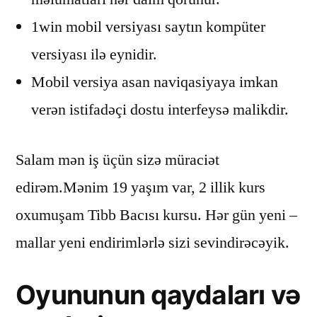
1win mobil versiyası saytın kompüter
versiyası ilə eynidir.
Mobil versiya asan naviqasiyaya imkan
verən istifadəçi dostu interfeysə malikdir.
Salam mən iş üçün sizə müraciət
edirəm.Mənim 19 yaşım var, 2 illik kurs
oxumuşam Tibb Bacısı kursu. Hər gün yeni –
mallar yeni endirimlərlə sizi sevindirəcəyik.
Oyununun qaydaları və