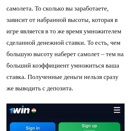
самолета. То сколько вы заработаете,
зависит от набранной высоты, которая в
игре является в то же время умножителем
сделанной денежной ставки. То есть, чем
большую высоту наберет самолет – тем на
больший коэффициент умножиться ваша
ставка. Полученные деньги нельзя сразу
же выводить с депозита.