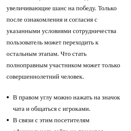
увеличивающие шанс на победу. Только
после ознакомления и согласия с
указанными условиями сотрудничества
пользователь может переходить к
остальным этапам. Что стать
полноправным участником может только
совершеннолетний человек.
В правом углу можно нажать на значок
чата и общаться с игроками.
В связи с этим посетителям