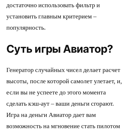
достаточно использовать фильтр и
установить главным критерием –
популярность.
Суть игры Авиатор?
Генератор случайных чисел делает расчет
высоты, после которой самолет улетает, и,
если вы не успеете до этого момента
сделать кэш-аут – ваши деньги сгорают.
Игра на деньги Авиатор дает вам
возможность на мгновение стать пилотом