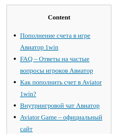
на
деньги
Content
официальный
сайт
Пополнение счета в игре
игры
Авиатор 1win
FAQ – Ответы на частые
вопросы игроков Авиатор
Как пополнить счет в Aviator
1win?
Внутриигровой чат Авиатор
Aviator Game – официальный
сайт