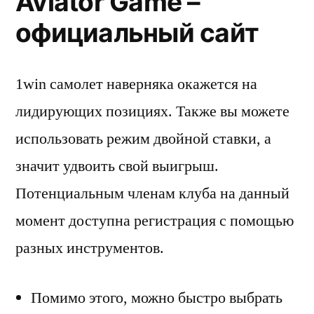
Aviator Game –
официальный сайт
1win самолет наверняка окажется на
лидирующих позициях. Также вы можете
использовать режим двойной ставки, а
значит удвоить свой выигрыш.
Потенциальным членам клуба на данный
момент доступна регистрация с помощью
разных инструментов.
Помимо этого, можно быстро выбрать