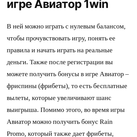
игре Авиатор 1win
В ней можно играть с нулевым балансом,
чтобы прочувствовать игру, понять ее
правила и начать играть на реальные
деньги. Также после регистрации вы
можете получить бонусы в игре Авиатор –
фриспины (фрибеты), то есть бесплатные
вылеты, которые увеличивают шанс
выигрыша. Помимо этого, во время игры
Авиатор можно получить бонус Rain
Promo, который также дает фрибеты,