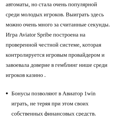
автоматы, но стала очень популярной
среди молодых игроков. Выиграть здесь
можно очень много за считанные секунды.
Игра Aviator Spribe построена на
проверенной честной системе, которая
контролируется игровым провайдером и
завоевала доверие в гемблинг нише среди
игроков казино
.
Бонусы позволяют в Авиатор 1win
играть, не теряя при этом своих
собственных финансовых средств.