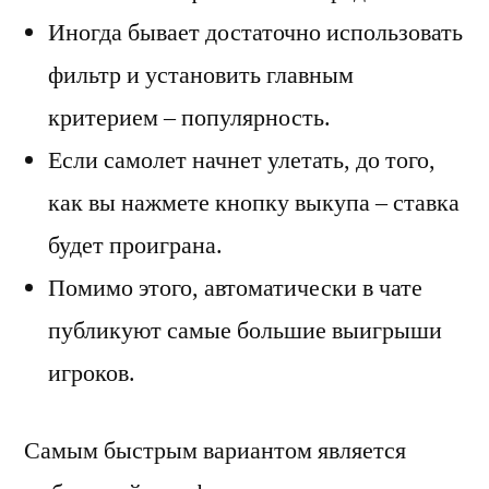
Иногда бывает достаточно использовать
фильтр и установить главным
критерием – популярность.
Если самолет начнет улетать, до того,
как вы нажмете кнопку выкупа – ставка
будет проиграна.
Помимо этого, автоматически в чате
публикуют самые большие выигрыши
игроков.
Самым быстрым вариантом является