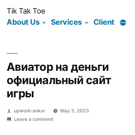
Skip
Tik Tak Toe
to
About Us
Services
Client
content
Авиатор на деньги
официальный сайт
игры
Posted
upwork-ankur
May 3, 2023
by
on
Leave a comment
Авиатор