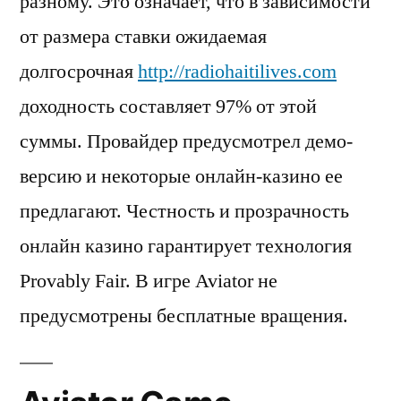
разному. Это означает, что в зависимости
от размера ставки ожидаемая
долгосрочная
http://radiohaitilives.com
доходность составляет 97% от этой
суммы. Провайдер предусмотрел демо-
версию и некоторые онлайн-казино ее
предлагают. Честность и прозрачность
онлайн казино гарантирует технология
Provably Fair. В игре Aviator не
предусмотрены бесплатные вращения.