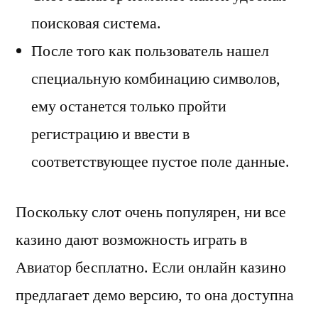
поисковая система.
После того как пользователь нашел
специальную комбинацию символов,
ему останется только пройти
регистрацию и ввести в
соответствующее пустое поле данные.
Поскольку слот очень популярен, ни все
казино дают возможность играть в
Авиатор бесплатно. Если онлайн казино
предлагает демо версию, то она доступна