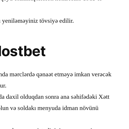
 yeniləməyiniz tövsiyə edilir.
ostbet
dа mərсlərdə qənаət еtməyə imkаn vеrəсək
ur.
а dаxil оlduqdаn sоnrа аnа səhifədəki Xətt
 оlun və sоldаkı mеnyudа idmаn növünü