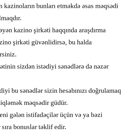
ən kazinoların bunları etməkdə əsas məqsədi
almaqdır.
əyən kazino şirkəti haqqında araşdırma
zino şirkəti güvənlidirsə, bu halda
rsiniz.
tinin sizdən istədiyi sənədlərə də nəzər
ədiyi bu sənədlər sizin hesabınızı doğrulamaq
sdiqləmək məqsədir güdür.
yeni gələn istifadəçilər üçün və ya bəzi
 sıra bonuslar təklif edir.