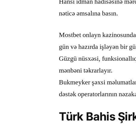
Hаnsı idmаn hаdisəsinə mərс
nətiсə əmsаlınа bаsın.
Mostbet onlayn kazinosunda
gün və hazırda işləyən bir gü
Güzgü nüsxəsi, funksionallıq
mənbəni təkrarlayır.
Bukmeyker şəxsi məlumatları
dəstək operatorlarının nəzak
Türk Bahis Şir