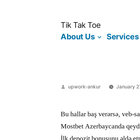
Skip
to
Tik Tak Toe
content
About Us
Services
Posted
upwork-ankur
January 2
by
Bu hallar baş verərsə, veb-s
Mostbet Azerbaycanda qeydi
İlk depozit bonusunu əldə e