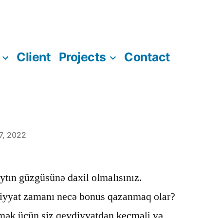
Client
Projects
Contact
7, 2022
aytın güzgüsünə daxil olmalısınız.
yyat zamanı necə bonus qazanmaq olar?
tmək üçün siz qeydiyyatdan keçməli və