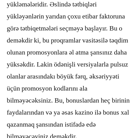
yükləmələridir. Əslində tətbiqləri
yükləyənlərin yarıdan çoxu etibar faktoruna
görə tətbiqetmələri seçməyə başlayır. Bu o
deməkdir ki, bu proqramlar vasitəsilə təqdim
olunan promosyonlara əl atma şansınız daha
yüksəkdir. Lakin ödənişli versiyalarla pulsuz
olanlar arasındakı böyük fərq, əksəriyyəti
üçün promosyon kodlarını ala
bilməyəcəksiniz. Bu, bonuslardan heç birinin
faydalarından və ya əsas kazino ilə bonus xal
qazanmaq şansından istifadə edə
bilməyəcəyiniz deməkdir.