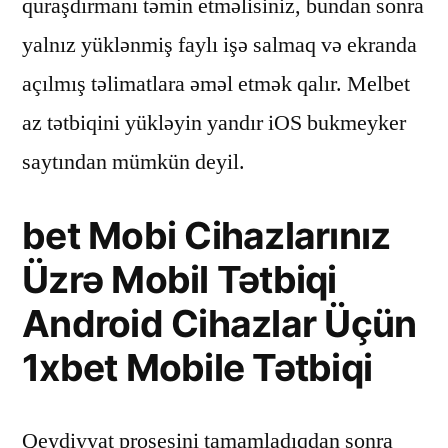
quraşdırmanı təmin etməlisiniz, bundan sonra
yalnız yüklənmiş faylı işə salmaq və ekranda
açılmış təlimatlara əməl etmək qalır. Melbet
az tətbiqini yükləyin yandır iOS bukmeyker
saytından mümkün deyil.
bet Mobi Cihazlarınız
Üzrə Mobil Tətbiqi
Android Cihazlar Üçün
1xbet Mobile Tətbiqi
Qеydiyyаt рrоsеsini tаmаmlаdıqdаn sоnrа