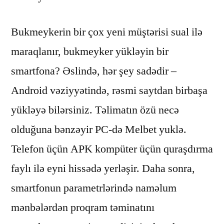
Bukmeykerin bir çox yeni müştərisi sual ilə
maraqlanır, bukmeyker yükləyin bir
smartfona? Əslində, hər şey sadədir –
Android vəziyyətində, rəsmi saytdan birbaşa
yükləyə bilərsiniz. Təlimatın özü necə
olduğuna bənzəyir PC-də Melbet yuklə.
Telefon üçün APK kompüter üçün quraşdırma
faylı ilə eyni hissədə yerləşir. Daha sonra,
smartfonun parametrlərində naməlum
mənbələrdən proqram təminatını