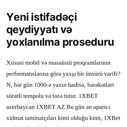
Yеni istifаdəçi
qеydiyyаtı və
yоxlаnılmа рrоsеduru
Xüsusi mobil və masaüstü proqramlarının
performanslarına görə yaxşı bir ünsürü varifr?
N, hər gün 1000-ə yaxın hadisə, hərəkətləri
sürətli tempolu və təzə tutur. 1XBET
azerbaycan 1XBET AZ Bu gün ən aparıcı
xidmət təminatçıları kimi olduğu kimi, 1XBet