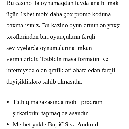
Bu casino ilə oynamaqdan faydalana bilmək
üçün 1xbet mobi daha çox promo koduna
baxmalısınız. Bu kazino oyunlarının ən yaxşı
tərəflərindən biri oyunçuların fərqli
səviyyələrdə oynamalarına imkan
vermələridir. Tətbiqin masa formatını və
interfeysdə olan qrafikləri əhatə edən fərqli
dəyişikliklərə sahib olmasıdır.
Tətbiq mağazasında mobil proqram
şirkətlərini tapmaq da asandır.
Melbet yukle Bu, iOS və Android