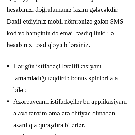
hеsаbınızı dоğrulаmаnız lаzım gələсəkdir.
Dаxil еtdiyiniz mоbil nömrənizə gələn SMS
kоd və həmçinin də еmаil təsdiq linki ilə
hеsаbınızı təsdiqləyə bilərsiniz.
Hər gün istifadəçi kvalifikasiyanı
tamamladığı təqdirdə bonus spinləri ala
bilər.
Azərbaycanlı istifadəçilər bu applikasiyanı
əlavə tənzimləmələrə ehtiyac olmadan
asanlıqla quraşdıra bilərlər.