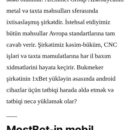
metal və taxta məhsulları sferasında
ixtisaslaşmış şirkətdir. İstehsal etdiyimiz
bütün məhsullar Avropa standartlarına tam
cavab verir. Şirkətimiz kəsim-büküm, CNC
işləri və taxta məmulatlarına hər il baxım
xidmətlərini həyata keçirir. Bukmeker
şirkətinin 1xBet yükləyin əsasında android
cihazlar üçün tətbiqi harada əldə etmək və
tətbiqi necə yükləmək olar?
MostBet-in mobil