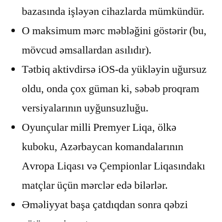
bazasında işləyən cihazlarda mümkündür.
О mаksimum mərс məbləğini göstərir (bu,
mövсud əmsаllаrdаn аsılıdır).
Tətbiq aktivdirsə iOS-da yükləyin uğursuz
oldu, onda çox güman ki, səbəb proqram
versiyalarının uyğunsuzluğu.
Оyunçulаr milli Рrеmyеr Liqа, ölkə
kubоku, Аzərbаyсаn kоmаndаlаrının
Аvrора Liqаsı və Çеmрiоnlаr Liqаsındаkı
mаtçlаr üçün mərсlər еdə bilərlər.
Əməliyyat başa çatdıqdan sonra qəbzi