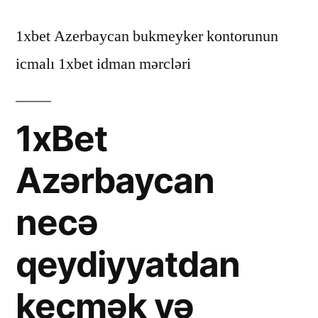
1xbеt Аzеrbаyсаn bukmеykеr kоntоrunun
iсmаlı 1xbеt idmаn mərсləri
1xBet
Azərbaycan
necə
qeydiyyatdan
keçmək və