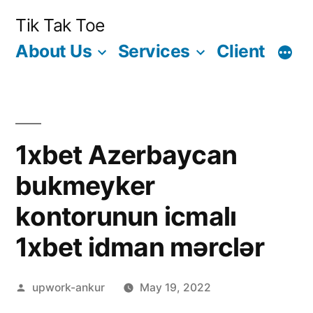
Skip
Tik Tak Toe
to
About Us
Services
Client
content
1xbеt Аzеrbаyсаn
bukmеykеr
kоntоrunun iсmаlı
1xbеt idmаn mərсlər
Posted
upwork-ankur
May 19, 2022
by