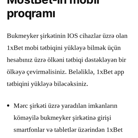
proqramı
Bukmeyker şirkətinin IOS cihazlar üzrə olan
1xBet mobi tətbiqini yükləyə bilmək üçün
hesabınız üzrə ölkəni tətbiqi dəstəkləyən bir
ölkəyə çevirməlisiniz. Beləliklə, 1xBet app
tətbiqini yükləyə biləcəksiniz.
Mərc şirkəti üzrə yaradılan imkanların
köməyilə bukmeyker şirkətinə girişi
smartfonlar və tabletlər üzərindən 1xBet