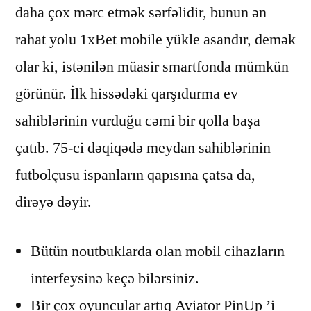
daha çox mərc etmək sərfəlidir, bunun ən
rahat yolu 1xBet mobile yükle asandır, demək
olar ki, istənilən müasir smartfonda mümkün
görünür. İlk hissədəki qarşıdurma ev
sahiblərinin vurduğu cəmi bir qolla başa
çatıb. 75-ci dəqiqədə meydan sahiblərinin
futbolçusu ispanların qapısına çatsa da,
dirəyə dəyir.
Bütün noutbuklarda olan mobil cihazların
interfeysinə keçə bilərsiniz.
Bir çox oyuncular artıq Aviator PinUp ’i