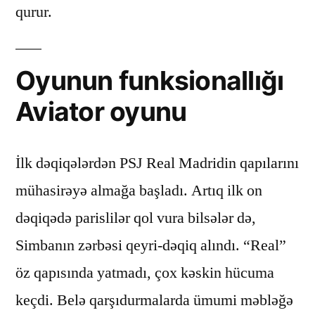
qurur.
Oyunun funksionallığı
Aviator oyunu
İlk dəqiqələrdən PSJ Real Madridin qapılarını
mühasirəyə almağa başladı. Artıq ilk on
dəqiqədə parislilər qol vura bilsələr də,
Simbanın zərbəsi qeyri-dəqiq alındı. “Real”
öz qapısında yatmadı, çox kəskin hücuma
keçdi. Belə qarşıdurmalarda ümumi məbləğə