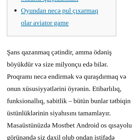
Oyundan necə pul çıxarmaq
olar aviator game
Şans qazanmaq çətindir, amma ödəniş
böyükdür və size milyonçu edə bilər.
Proqramı necə endirmək və quraşdırmaq və
onun xüsusiyyətlərini öyrənin. Etibarlılıq,
funksionallıq, sabitlik – bütün bunlar tətbiqin
üstünlüklərinin siyahısını tamamlayır.
Masaüstünüzdə Mostbet Android os qısayolu
görünəndə siz daxil olub ondan istifadə